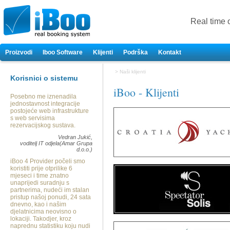
Real time 
Proizvodi
Iboo Software
Klijenti
Podrška
Kontakt
>
Naši klijenti
Korisnici o sistemu
iBoo - Klijenti
Posebno me iznenadila
jednostavnost integracije
postojeće web infrastrukture
s web servisima
rezervacijskog sustava.
Vedran Jukić,
voditelj IT odjela(Amar Grupa
d.o.o.)
iBoo 4 Provider počeli smo
koristiti prije otprilike 6
mjeseci i time znatno
unaprijedi suradnju s
partnerima, nudeći im stalan
pristup našoj ponudi, 24 sata
dnevno, kao i našim
djelatnicima neovisno o
lokaciji. Takodjer, kroz
naprednu statistiku koju nudi