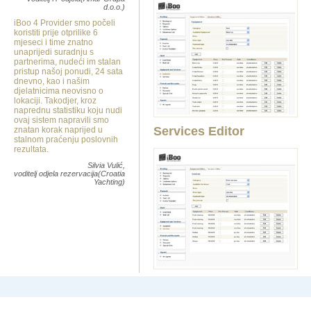
d.o.o.)
iBoo 4 Provider smo počeli
koristiti prije otprilike 6
mjeseci i time znatno
unaprijedi suradnju s
partnerima, nudeći im stalan
pristup našoj ponudi, 24 sata
dnevno, kao i našim
djelatnicima neovisno o
lokaciji. Takodjer, kroz
naprednu statistiku koju nudi
ovaj sistem napravili smo
Services Editor
znatan korak naprijed u
stalnom praćenju poslovnih
rezultata.
Silvia Vulić,
voditelj odjela rezervacija(Croatia
Yachting)