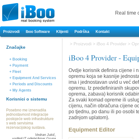
Real time 
Proizvodi
Iboo Software
Klijenti
Podrška
Kontakt
>
Proizvodi
>
iBoo 4 Provider
>
Opr
Značajke
iBoo 4 Provider - Equ
+ Booking
+ Payment
Ovdje korisnik definira cijene i
+ Fleet
opremu koja se kasnije jednost
+ Equipment And Services
ima i jednostavan uvid u već de
+ Periods and Discounts
opremu. Iz predefiniranih skup
+ My Agents
oprema, zabava) korisnik odabir
Korisnici o sistemu
Za svaki komad opreme ili uslugu
cijenu, način obračuna cijene o
Posebno me iznenadila
po tjednu, po danu ili po osobi te
jednostavnost integracije
zadnjom uplatom).
postojeće web infrastrukture
s web servisima
rezervacijskog sustava.
Equipment Editor
Vedran Jukić,
voditelj IT odjela(Amar Grupa